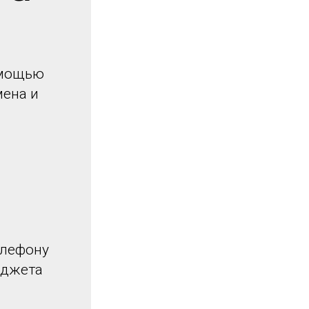
омощью
мена и
елефону
иджета