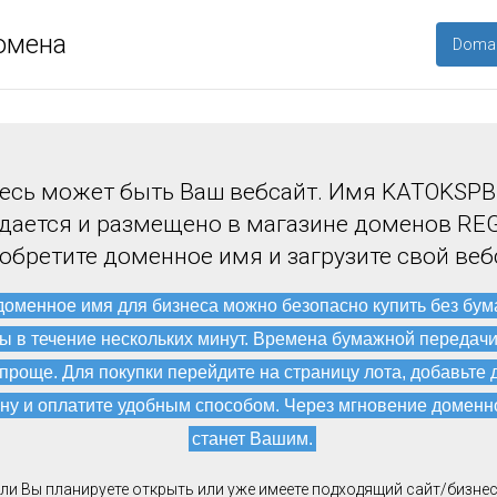
омена
Domai
есь может быть Ваш вебсайт. Имя KATOKSPB
дается и размещено в магазине доменов REG
обретите доменное имя и загрузите свой веб
доменное имя для бизнеса можно безопасно купить без бу
ы в течение нескольких минут. Времена бумажной передач
 проще. Для покупки перейдите на страницу лота, добавьте 
ну и оплатите удобным способом. Через мгновение доменн
станет Вашим.
ли Вы планируете открыть или уже имеете подходящий сайт/бизнес