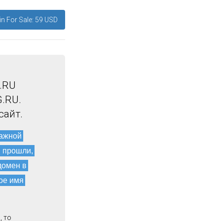
n For Sale: 59 USD
.RU
.RU.
сайт.
мажной
и прошли,
домен в
ое имя
, то