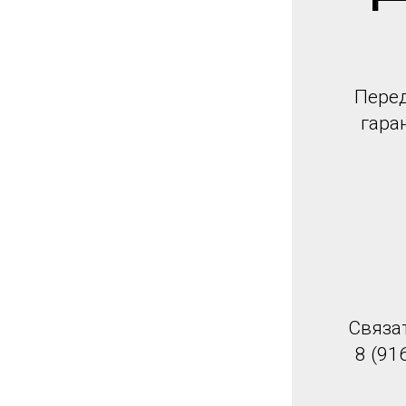
Перед
гара
Связа
8 (91