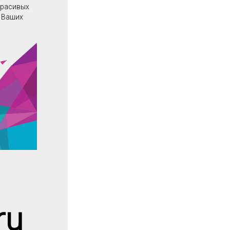
красивых
о Ваших
ru