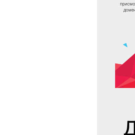
присмот
домен
Д