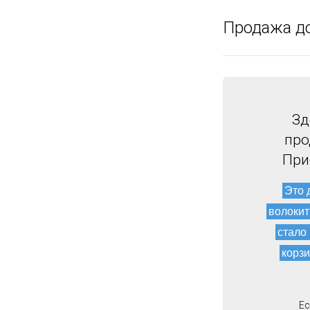
Продажа д
Зд
про
При
Это 
волокит
стало
корзи
Ес